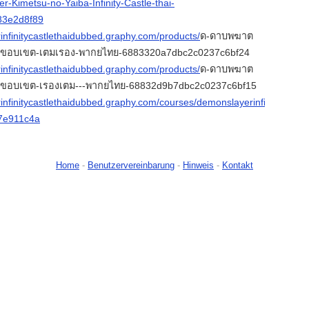
-Kimetsu-no-Yaiba-Infinity-Castle-thai-
83e2d8f89
infinitycastlethaidubbed.graphy.com/products/
ด-ดาบพฆาต
ขอบเขต-เตมเรอง-พากยไทย-6883320a7dbc2c0237c6bf24
infinitycastlethaidubbed.graphy.com/products/
ด-ดาบพฆาต
อบเขต-เรองเตม---พากยไทย-68832d9b7dbc2c0237c6bf15
infinitycastlethaidubbed.graphy.com/courses/demonslayerinfinitycastl
7e911c4a
Home
-
Benutzervereinbarung
-
Hinweis
-
Kontakt