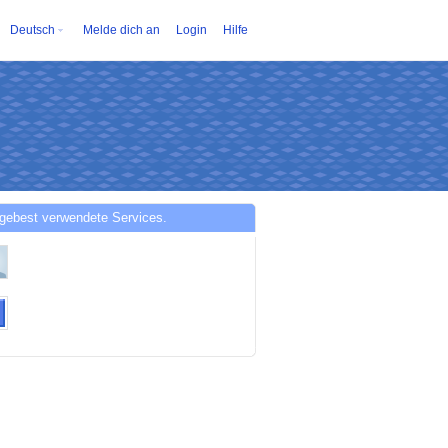
Deutsch
Melde dich an
Login
Hilfe
agebest verwendete Services.
vkv1zsL5WBTIX837_dDbVpPBsdWpqz8