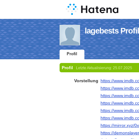
lagebests Profil
Profil
Profil
Letzte Aktualisierung:
25.07.2025
Vorstellung
https://www.imdb.co
https://www.imdb.co
https://www.imdb.co
https://www.imdb.co
https://www.imdb.c
https://www.imdb.co
https://mirror.x
https://demonslaye