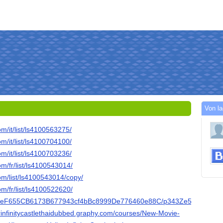
Von l
m/it/list/ls4100563275/
m/it/list/ls4100704100/
m/it/list/ls4100703236/
m/fr/list/ls4100543014/
om/list/ls4100543014/copy/
m/fr/list/ls4100522620/
yz/0xeF655CB6173B677943cf4bBc8999De776460e88C/p343Ze5r8pqp
rinfinitycastlethaidubbed.graphy.com/courses/New-Movie-