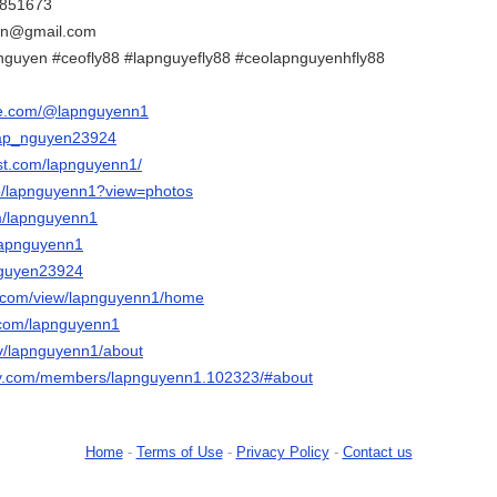
2851673
en@gmail.com
nguyen #ceofly88 #lapnguyefly88 #ceolapnguyenhfly88
be.com/@lapnguyenn1
m/lap_nguyen23924
est.com/lapnguyenn1/
/p/lapnguyenn1?view=photos
om/lapnguyenn1
/lapnguyenn1
nguyen23924
le.com/view/lapnguyenn1/home
.com/lapnguyenn1
tv/lapnguyenn1/about
bly.com/members/lapnguyenn1.102323/#about
Home
-
Terms of Use
-
Privacy Policy
-
Contact us