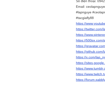
Số điện thoại: 094
Email: ceolapnguy
#lapnguye #ceolap
#tacgiafly88
https://www.youtu
https://twitter.co
https://www.pinter
https://500px.com
https://gravatar.c
https://github.com
https://x.com/lap_
https://sites.goog
https://www.tumblr
https://www.twitch.
https://forum.pab