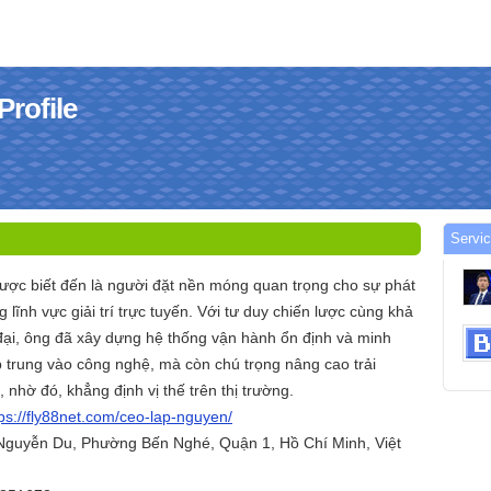
rofile
Servi
ược biết đến là người đặt nền móng quan trọng cho sự phát
g lĩnh vực giải trí trực tuyến. Với tư duy chiến lược cùng khả
 đại, ông đã xây dựng hệ thống vận hành ổn định và minh
p trung vào công nghệ, mà còn chú trọng nâng cao trải
nhờ đó, khẳng định vị thế trên thị trường.
tps://fly88net.com/ceo-lap-nguyen/
 Nguyễn Du, Phường Bến Nghé, Quận 1, Hồ Chí Minh, Việt