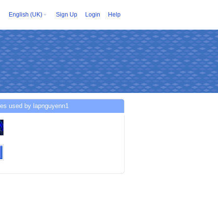
English (UK)
Sign Up
Login
Help
ces used by lapnguyenn1