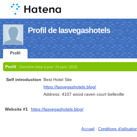
Profil de lasvegashotels
Profil
Profil
Dernière mise à jour:
24 janv. 2026
Self introduction
Best Hotel Site
https://lasvegashotels.blog/
Address: 4107 wood raven court belleville
Website #1
https://lasvegashotels.blog/
Accueil
-
Conditions d'utilisatio