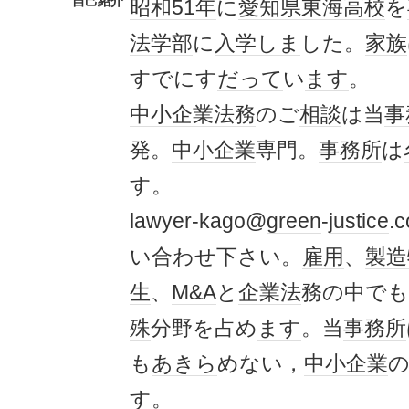
自己紹介
昭和51年
に
愛知県
東海高校
を
法学部
に
入学
しま
した。
家族
すでにす
だって
い
ます
。
中小企業
法務
のご
相談
は当
事
発。
中小企業
専門。
事務所
は
す。
lawyer-kago@
green
-
justice
.
い合わせ下さい。
雇用
、
製造
生
、
M&A
と
企業法
務の中でも
殊
分野を占め
ます
。当
事務所
も
あきら
めない，
中小企業
す
。