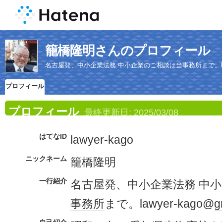
籠橋隆明さんのプロフィール
名古屋発、中小企業法務 中小企業のご相談は当事務所まで。lawyer-ka
プロフィール
プロフィール
最終更新日:
2025/03/08
はてなID
lawyer-kago
ニックネーム
籠橋隆明
一行紹介
名古屋
発、
中小企業
法務
中小
事務所
まで。lawyer-kago@
g