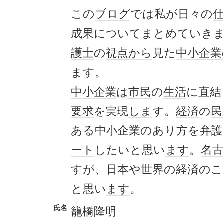
この
ブログ
では私が日々の
成果についてまとめていき
護士
の
視点
から
見た
中小企業
ま
す。
中小企業
は
市民
の
生活
に直結
要求
を実現
しま
す。
経済
の
民
ある
中小企業
のあり方を
弁護
ート
したいと思い
ます
。
名
す
が、
日本
や
世界
の
経済
の
こ
と思い
ます
。
氏名
籠橋隆明