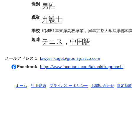
性別
男性
職業
弁護士
学校
昭和51年
東海高校
卒業
，同年
京都大学
法学部
卒
趣味
テニス
，
中国語
メールアドレス 1
lawyer-kago@green-justice.com
Facebook
https://www.facebook.com/takaaki.kagohashi
ホーム
-
利用規約
-
プライバシーポリシー
-
お問い合わせ
-
特定商取