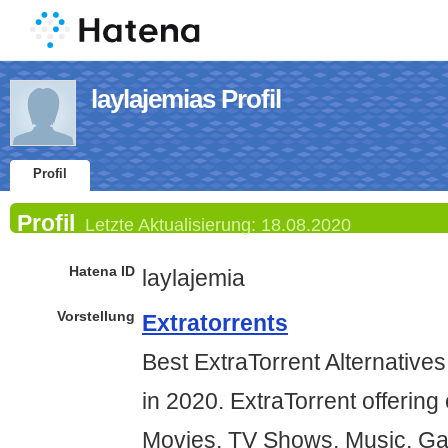
laylajemias Profil
Profil
Profil
Letzte Aktualisierung:
18.08.2020
Hatena ID
laylajemia
Vorstellung
Extratorrents
Best ExtraTorrent Alternative
in 2020. ExtraTorrent offering
Movies, TV Shows, Music, G