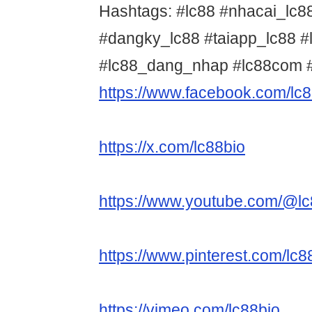
Hashtags: #lc88 #nhacai_lc8
#dangky_lc88 #taiapp_lc88 
#lc88_dang_nhap #lc88com 
https://www.facebook.com/lc8
https://x.com/lc88bio
https://www.youtube.com/@lc
https://www.pinterest.com/lc8
https://vimeo.com/lc88bio