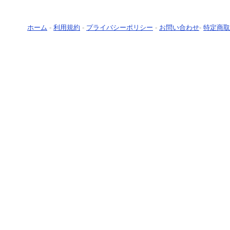
ホーム
-
利用規約
-
プライバシーポリシー
-
お問い合わせ
-
特定商取