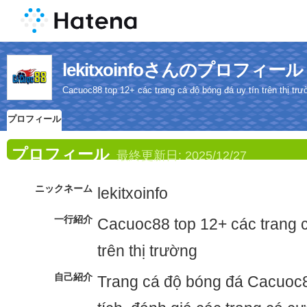
lekitxoinfoさんのプロフィール
Cacuoc88 top 12+ các trang cá độ bóng đá uy tín trên thị tr
プロフィール
プロフィール
最終更新日:
2025/12/27
ニックネーム
lekitxoinfo
一行紹介
Cacuoc88 top 12+ các trang c
trên thị trường
自己紹介
Trang cá độ bóng đá Cacuoc8