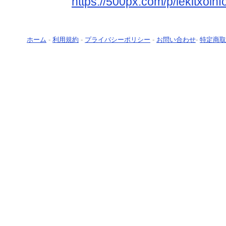
https://500px.com/p/lekitxoinf
ホーム
-
利用規約
-
プライバシーポリシー
-
お問い合わせ
-
特定商取