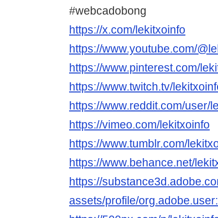
#webcadobong
https://x.com/lekitxoinfo
https://www.youtube.com/@lek
https://www.pinterest.com/lekit
https://www.twitch.tv/lekitxoin
https://www.reddit.com/user/le
https://vimeo.com/lekitxoinfo
https://www.tumblr.com/lekitxo
https://www.behance.net/lekit
https://substance3d.adobe.c
assets/profile/org.adobe.