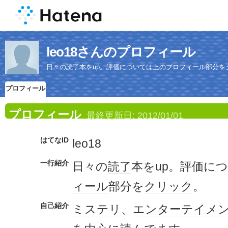
leo18さんのプロフィール
日々の読了本をup。評価については上のプロフィール部分を
プロフィール
プロフィール
最終更新日:
2012/01/01
はてなID
leo18
一行紹介
日々の
読了
本をup。評価に
ィール
部分を
クリック
。
自己紹介
ミステリ
、
エンターテイメ