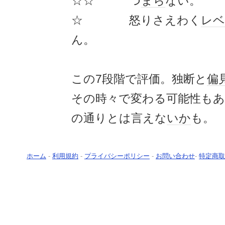
☆☆ つ
まら
ない。
☆ 怒りさえわく
レベ
ん。
この7段階で評価。独断と
偏
その時々で変わる可能性も
の通りとは言えな
いか
も。
ホーム
-
利用規約
-
プライバシーポリシー
-
お問い合わせ
-
特定商取