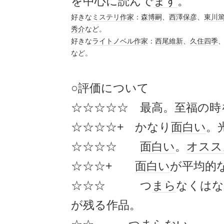
を中心に読んで
ます
。
好きな
ミステリ作家
：
森博嗣
、
西澤保彦
、
東川
秀介
など。
好きな
ライトノベル作家
：
西尾維新
、
久住四季
など。
○評価について
☆☆☆☆☆ 最高。至福の時
☆☆☆☆+ かなり
面白い
。
☆☆☆☆
面白い
。
オスス
☆☆☆+
面白い
が平均的
☆☆☆ つ
まら
なくはな
が残る作品。