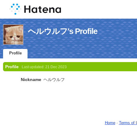
ヘルウルフ's Profile
Profile
Profile
Last updated:
21 Dec 2023
Nickname
ヘルウルフ
Home
-
Terms of 