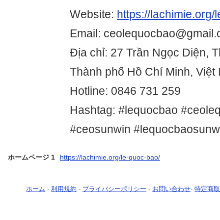
Website:
https://lachimie.org/
Email: ceolequocbao@gmail
Địa chỉ: 27 Trần Ngọc Diện, 
Thành phố Hồ Chí Minh, Việt
Hotline: 0846 731 259
Hashtag: #lequocbao #ceole
#ceosunwin #lequocbaosunwi
ホームページ 1
https://lachimie.org/le-quoc-bao/
ホーム
-
利用規約
-
プライバシーポリシー
-
お問い合わせ
-
特定商取