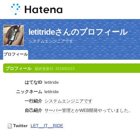
letitrideさんのプロフィール
システムエンジニアです
プロフィール
プロフィール
最終更新日:
2018/02/23
はてなID
letitride
ニックネーム
letitride
一行紹介
システムエンジニア
です
自己紹介
サーバー
管理
とか
WEB
開発やっていました。
Twitter
LET__IT__RIDE