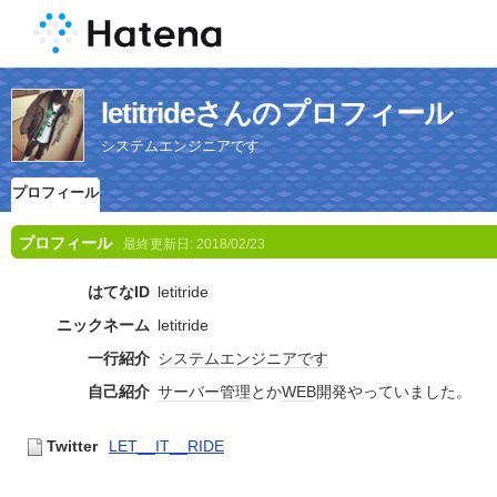
letitrideさんのプロフィール
システムエンジニアです
プロフィール
プロフィール
最終更新日:
2018/02/23
はてなID
letitride
ニックネーム
letitride
一行紹介
システムエンジニア
です
自己紹介
サーバー
管理
とか
WEB
開発やっていました。
Twitter
LET__IT__RIDE