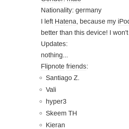
Nationality: germany
I left
Hatena
, because my
iPo
better than this device! I won't
Updates:
nothing
...
Flipnote
friends
:
Santiago Z.
Vali
hyper3
Skeem TH
Kieran