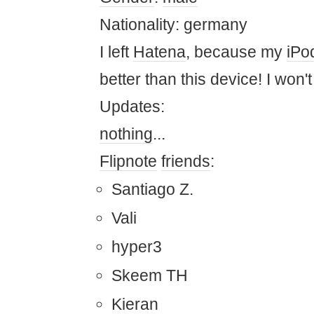
Nationality: germany
I left
Hatena
, because my
iPo
better than this device! I won't
Updates:
nothing
...
Flipnote
friends
:
Santiago Z.
Vali
hyper3
Skeem TH
Kieran