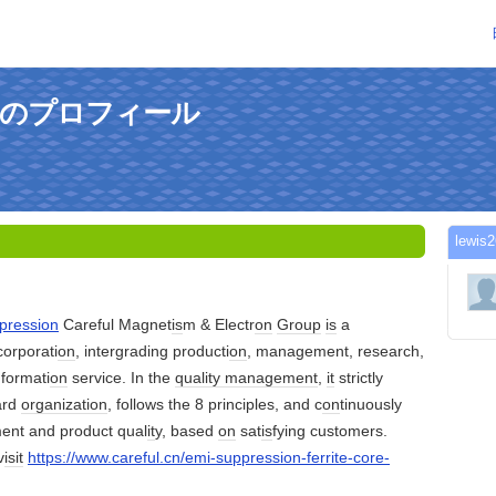
1さんのプロフィール
lew
ppression
Careful Magnet
is
m & Electr
on
Group
is
a
corporati
on
, intergrading producti
on
, management, research,
formati
on
service. In the
quality management
,
it
strictly
ard
organization
, follows the 8 principles, and c
on
tinuously
nt and product qual
it
y, based
on
sat
is
fying customers.
v
is
it
https://www.careful.cn/emi-suppression-ferrite-core-