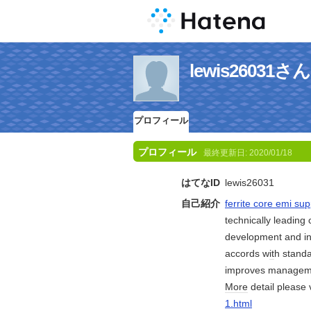
lewis2603
プロフィール
プロフィール
最終更新日:
2020/01/18
はてなID
lewis26031
自己紹介
ferrite core emi su
technically leading 
development and in
accords w
it
h stand
improves manageme
More
detail please 
1.html