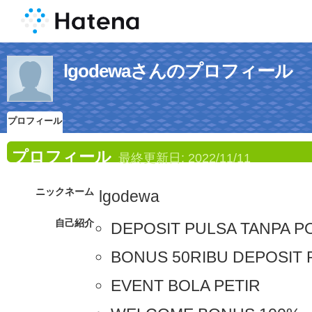
lgodewaさんのプロフィール
プロフィール
プロフィール
最終更新日:
2022/11/11
ニックネーム
lgodewa
自己紹介
DEPOSIT PULSA TANPA 
BONUS 50RIBU DEPOSIT
EVENT BOLA PETIR