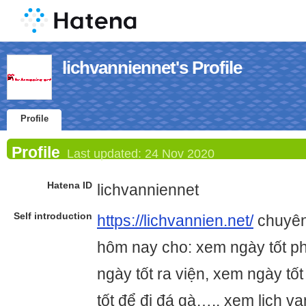
lichvanniennet's Profile
Profile
Profile
Last updated:
24 Nov 2020
Hatena ID
lichvanniennet
Self introduction
https://lichvannien.net/
chuyên
hôm nay cho: xem ngày tốt p
ngày tốt ra viện, xem ngày tố
tốt để đi đá gà…., xem lịch vạ