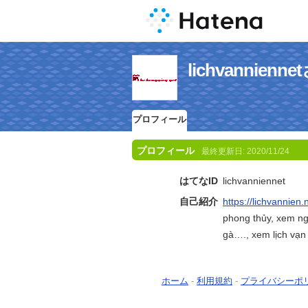
lichvannie
プロフィール
プロフィール
最終更新日:
2020/11/24
はてなID
lichvanniennet
自己紹介
https://lichvannien.
phong thủy, xem ngà
gà…., xem lịch vạn
ホーム
-
利用規約
-
プライバシーポ