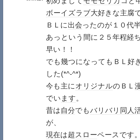
初めまして
モモ
セリカ
コと
ボーイズラブ
大好きな主腐
ＢＬに
出会
ったのが１０代
あっという間に２５年程経
早い！！
でも幾つになってもＢＬ好
した(*^-^*)
今も主に
オリジナル
のＢＬ
でい
ます
。
昔は
自分
でも
バリバリ
同人
が、
現在
は超
スロー
ペースです