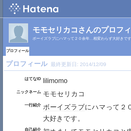
モモセリカコさんのプロフ
ボーイズラブにハマって２０余年…相変わらず大好きで
プロフィール
プロフィール
最終更新日:
2014/12/09
はてなID
lilimomo
ニックネーム
モモセリカコ
一行紹介
ボーイズラブ
にハマって２
大好きです。
自己紹介