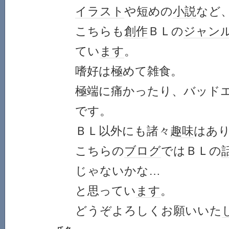
イラスト
や短めの
小説
など
こちらも
創作
ＢＬの
ジャン
てい
ます
。
嗜好は極めて雑食。
極端に痛かったり、バッド
です。
ＢＬ以外にも諸々
趣味
はあ
こちらの
ブログ
ではＢＬの
じゃないかな…
と思ってい
ます
。
どうぞよろしくお願いいた