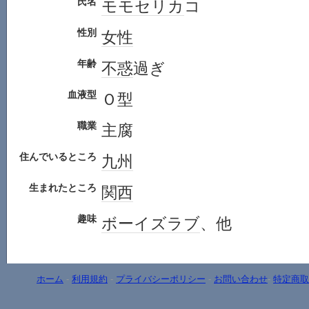
氏名
モモ
セリカ
コ
性別
女性
年齢
不惑
過ぎ
血液型
Ｏ型
職業
主腐
住んでいるところ
九州
生まれたところ
関西
趣味
ボーイズラブ
、他
ホーム
-
利用規約
-
プライバシーポリシー
-
お問い合わせ
-
特定商取