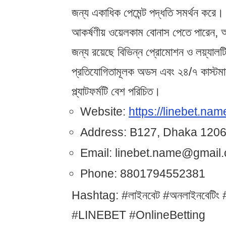
জন্য একাধিক পেমেন্ট পদ্ধতি সমর্থন করে। 
আকর্ষণীয় ওয়েলকাম বোনাস পেতে পারেন, আ
জন্য রয়েছে বিভিন্ন প্রোমোশন ও লয়্যালটি 
প্রতিযোগিতামূলক অডস এবং ২৪/৭ কাস্টমার
প্ল্যাটফর্মটি বেশ পরিচিত।
Website:
https://linebet.nam
Address: B127, Dhaka 1206
Email: linebet.name@gmail
Phone: 8801794552381
Hashtag: #লাইনবেট #অনলাইনবেটিং #স্
#LINEBET #OnlineBetting