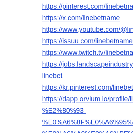
https://pinterest.com/linebetn
https://x.com/linebetname
https://www.youtube.com/@l
https://issuu.com/linebetname
https://www.twitch.tv/linebet
https://jobs.landscapeindustr
linebet
https://kr.pinterest.com/lineb
https://dapp.orvium.io/profile/l
%E2%80%93-
%E0%A6%8F%E0%A6%95%