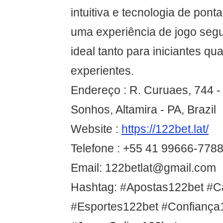
intuitiva e tecnologia de pont
uma experiência de jogo segu
ideal tanto para iniciantes q
experientes.
Endereço : R. Curuaes, 744 -
Sonhos, Altamira - PA, Brazil
Website :
https://122bet.lat/
Telefone : +55 41 99666-778
Email: 122betlat@gmail.com
Hashtag: #Apostas122bet #C
#Esportes122bet #Confiança