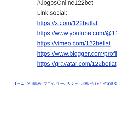
#JogosOnline122bet
Link social:
https://x.com/122betlat
https://www.youtube.com/@12
https://vimeo.com/122betlat
https://www.blogger.com/pro
https://gravatar.com/122betlat
ホーム
-
利用規約
-
プライバシーポリシー
-
お問い合わせ
-
特定商取