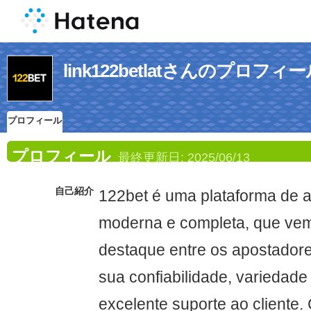
link122betlatさんのプロフィ
プロフィール
プロフィール
最終更新日:
2025/06/13
自己紹介
122bet é uma plataforma de a
moderna e completa, que ve
destaque entre os apostadores
sua confiabilidade, variedad
excelente suporte ao cliente