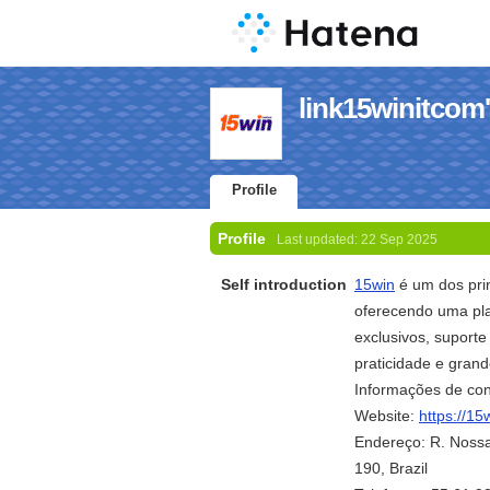
link15winitcom'
Profile
Profile
Last updated:
22 Sep 2025
Self introduction
15win
é um dos prin
oferecendo uma pl
exclusivos, suporte
praticidade e gran
Informações de con
Website:
https://15
Endereço: R. Nossa 
190, Brazil