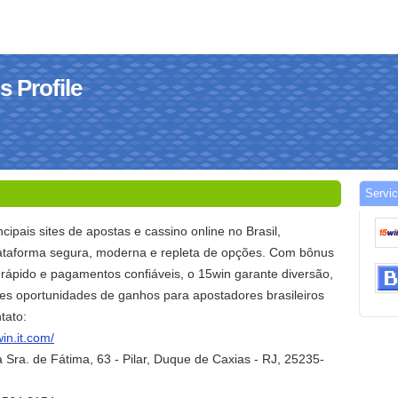
s Profile
Servic
cipais sites de apostas e cassino online no Brasil,
ataforma segura, moderna e repleta de opções. Com bônus
 rápido e pagamentos confiáveis, o 15win garante diversão,
des oportunidades de ganhos para apostadores brasileiros
tato:
win.it.com/
Sra. de Fátima, 63 - Pilar, Duque de Caxias - RJ, 25235-