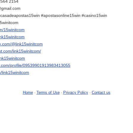
2564 2154
@gmail.com
#casadeapostas15win #apostasonline15win #casino15win
15winitcom
om/15winitcom
link15winitcom
e.com/@link15winitcom
st.com/link15winitcom/
ink15winitcom
er.com/profile/09539901913983413055
m/link15winitcom
Home
-
Terms of Use
-
Privacy Policy
-
Contact us