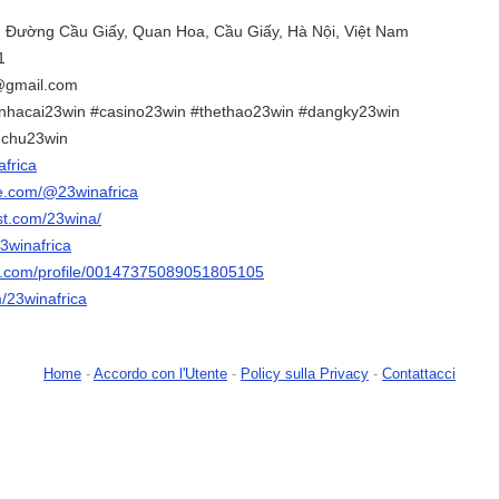
2 Đường Cầu Giấy, Quan Hoa, Cầu Giấy, Hà Nội, Việt Nam
1
a@gmail.com
#nhacai23win #casino23win #thethao23win #dangky23win
gchu23win
africa
e.com/@23winafrica
st.com/23wina/
3winafrica
er.com/profile/00147375089051805105
m/23winafrica
Home
-
Accordo con l'Utente
-
Policy sulla Privacy
-
Contattacci