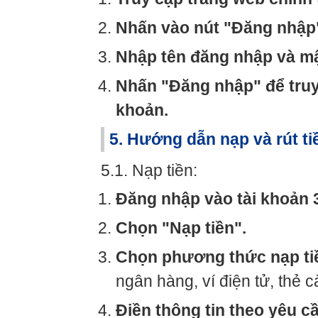
Nhấn vào nút "Đăng nhập
Nhập tên đăng nhập và mậ
Nhấn "Đăng nhập" để truy
khoản.
5. Hướng dẫn nạp và rút ti
5.1. Nạp tiền:
Đăng nhập vào tài khoản 
Chọn "Nạp tiền".
Chọn phương thức nạp ti
ngân hàng, ví điện tử, thẻ cà
Điền thông tin theo yêu c