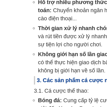
Hỗ trợ nhiều phương thức
toán:
Chuyển khoản ngân hàn
cào điện thoại...
Thời gian xử lý nhanh chó
và rút tiền được xử lý nha
sự tiện lợi cho người chơi.
Không giới hạn số lần giao
có thể thực hiện giao dịch b
không bị giới hạn về số lần.
3. Các sản phẩm cá cược n
3.1. Cá cược thể thao:
Bóng đá:
Cung cấp tỷ lệ c