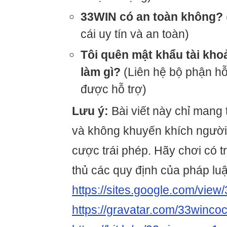
33WIN có an toàn không?
cái uy tín và an toàn)
Tôi quên mật khẩu tài kho
làm gì?
(Liên hệ bộ phận hỗ
được hỗ trợ)
Lưu ý:
Bài viết này chỉ mang t
và không khuyến khích người
cược trái phép. Hãy chơi có t
thủ các quy định của pháp luậ
https://sites.google.com/vi
https://gravatar.com/33winc