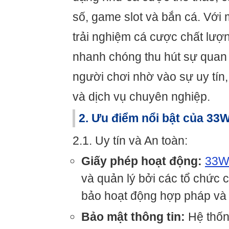
số, game slot và bắn cá. Với
trải nghiệm cá cược chất lư
nhanh chóng thu hút sự quan
người chơi nhờ vào sự uy tín
và dịch vụ chuyên nghiệp.
2. Ưu điểm nổi bật của 33
2.1. Uy tín và An toàn:
Giấy phép hoạt động:
33W
và quản lý bởi các tổ chức 
bảo hoạt động hợp pháp và
Bảo mật thông tin:
Hệ thốn