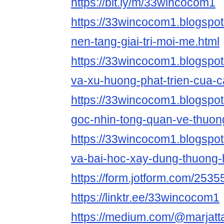
https://bit.ly/m/33wincocom1
https://33wincocom1.blogspo
nen-tang-giai-tri-moi-me.html
https://33wincocom1.blogspo
va-xu-huong-phat-trien-cua-c
https://33wincocom1.blogspo
goc-nhin-tong-quan-ve-thuon
https://33wincocom1.blogspo
va-bai-hoc-xay-dung-thuong-
https://form.jotform.com/25
https://linktr.ee/33wincocom1
https://medium.com/@marjat