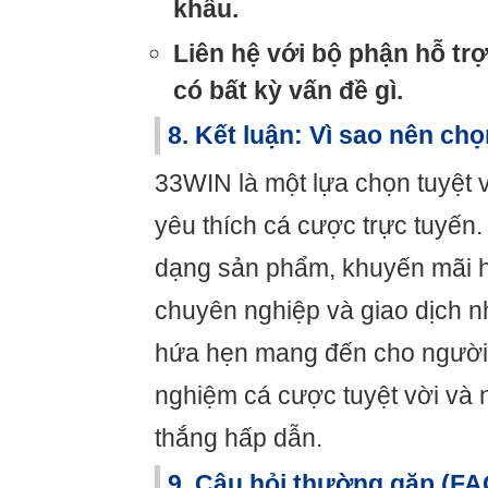
khẩu.
Liên hệ với bộ phận hỗ tr
có bất kỳ vấn đề gì.
8. Kết luận: Vì sao nên c
33WIN là một lựa chọn tuyệt 
yêu thích cá cược trực tuyến. 
dạng sản phẩm, khuyến mãi h
chuyên nghiệp và giao dịch 
hứa hẹn mang đến cho người 
nghiệm cá cược tuyệt vời và 
thắng hấp dẫn.
9. Câu hỏi thường gặp (FA