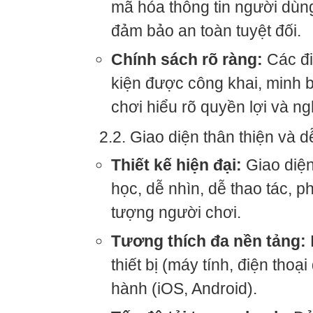
mã hóa thông tin người dùng
đảm bảo an toàn tuyệt đối.
Chính sách rõ ràng:
Các đi
kiện được công khai, minh 
chơi hiểu rõ quyền lợi và n
2.2. Giao diện thân thiện và 
Thiết kế hiện đại:
Giao diện
học, dễ nhìn, dễ thao tác, p
tượng người chơi.
Tương thích đa nền tảng:
thiết bị (máy tính, điện thoạ
hành (iOS, Android).