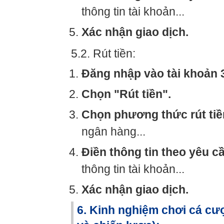
thông tin tài khoản...
Xác nhận giao dịch.
5.2. Rút tiền:
Đăng nhập vào tài khoản 
Chọn "Rút tiền".
Chọn phương thức rút tiề
ngân hàng...
Điền thông tin theo yêu c
thông tin tài khoản...
Xác nhận giao dịch.
6. Kinh nghiệm chơi cá cư