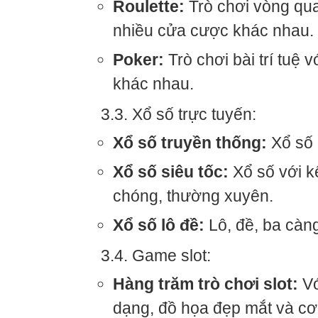
Roulette:
Trò chơi vòng qu
nhiều cửa cược khác nhau.
Poker:
Trò chơi bài trí tuệ v
khác nhau.
3.3. Xổ số trực tuyến:
Xổ số truyền thống:
Xổ số 3
Xổ số siêu tốc:
Xổ số với k
chóng, thường xuyên.
Xổ số lô đề:
Lô, đề, ba càng
3.4. Game slot:
Hàng trăm trò chơi slot:
Vớ
dạng, đồ họa đẹp mắt và cơ