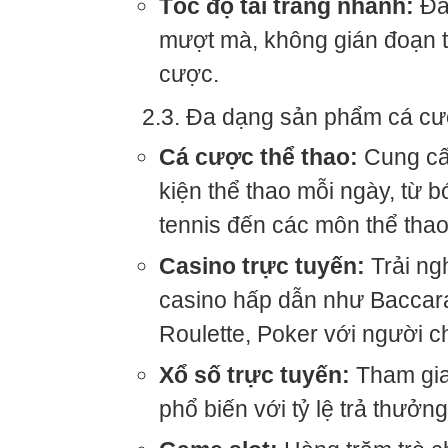
Tốc độ tải trang nhanh:
Đả
mượt mà, không gián đoạn t
cược.
2.3. Đa dạng sản phẩm cá cư
Cá cược thể thao:
Cung cấ
kiện thể thao mỗi ngày, từ b
tennis đến các môn thể thao
Casino trực tuyến:
Trải ng
casino hấp dẫn như Baccara
Roulette, Poker với người ch
Xổ số trực tuyến:
Tham gia 
phổ biến với tỷ lệ trả thưởn