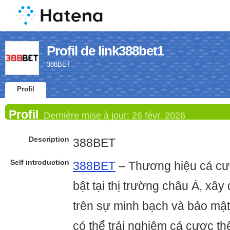
Profil de link388bet1
388BET
Profil
Profil
Dernière mise à jour:
26 févr. 2026
Description
388BET
Self introduction
388BET
– Thương hiệu cá cượ
bật tại thị trường châu Á, xây
trên sự minh bạch và bảo mật
có thể trải nghiệm cá cược th