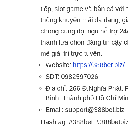
tiếp, slot game và bắn cá với 
thống khuyến mãi đa dạng, g
chóng cùng đội ngũ hỗ trợ 24
thành lựa chọn đáng tin cậy
mê giải trí trực tuyến.
Website:
https://388bet.biz/
SDT: 0982597026
Địa chỉ: 266 Đ.Nghĩa Phát,
Bình, Thành phố Hồ Chí Min
Email: support@388bet.biz
Hashtag: #388bet, #388betbiz