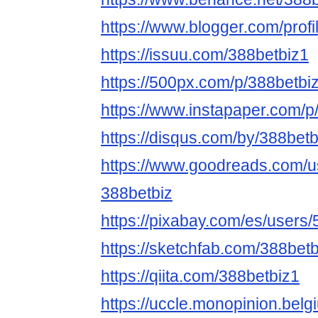
https://www.blogger.com/pro
https://issuu.com/388betbiz1
https://500px.com/p/388betbi
https://www.instapaper.com/p
https://disqus.com/by/388betb
https://www.goodreads.com/
388betbiz
https://pixabay.com/es/users
https://sketchfab.com/388bet
https://qiita.com/388betbiz1
https://uccle.monopinion.belgi