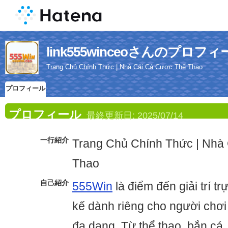
link555winceoさんのプロフ
Trang Chủ Chính Thức | Nhà Cái Cá Cược Thể Thao
プロフィール
プロフィール
最終更新日:
2025/07/14
一行紹介
Trang Chủ Chính Thức | Nhà
Thao
自己紹介
555Win
là điểm đến giải trí tr
kế dành riêng cho người chơi
đa dạng. Từ thể thao, bắn cá, 