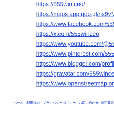
https://555win.ceo/
https://maps.app.goo.gl/ns
https://www.facebook.com/5
https://x.com/555winceo
https://www.youtube.com/@5
https://www.pinterest.com/55
https://www.blogger.com/pro
https://gravatar.com/555winc
https://www.openstreetmap.o
ホーム
-
利用規約
-
プライバシーポリシー
-
お問い合わせ
-
特定商取