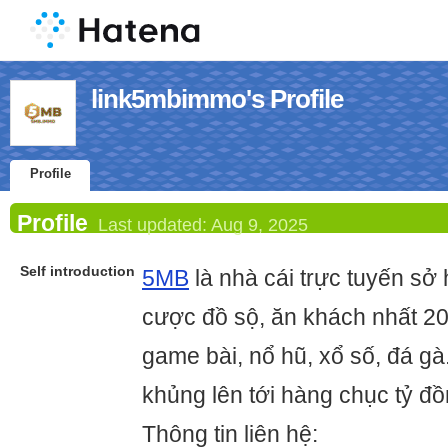
link5mbimmo's Profile
Profile
Profile
Last updated:
Aug 9, 2025
Self introduction
5MB
là nhà cái trực tuyến s
cược đồ sộ, ăn khách nhất 2
game bài, nổ hũ, xổ số, đá gà
khủng lên tới hàng chục tỷ đồ
Thông tin liên hệ: