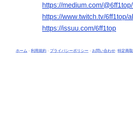
https://medium.com/@6ff1top
https://www.twitch.tv/6ff1top/
https://issuu.com/6ff1top
ホーム
-
利用規約
-
プライバシーポリシー
-
お問い合わせ
-
特定商取