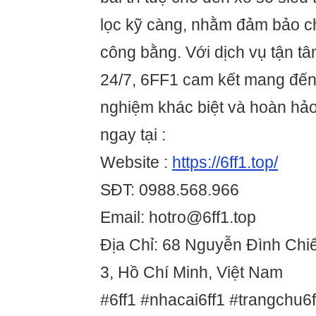
lọc kỹ càng, nhằm đảm bảo c
công bằng. Với dịch vụ tận tâ
24/7, 6FF1 cam kết mang đến 
nghiệm khác biệt và hoàn hảo
ngay tại :
Website :
https://6ff1.top/
SĐT: 0988.568.966
Email: hotro@6ff1.top
Địa Chỉ: 68 Nguyễn Đình Chi
3, Hồ Chí Minh, Việt Nam
#6ff1 #nhacai6ff1 #trangchu6f