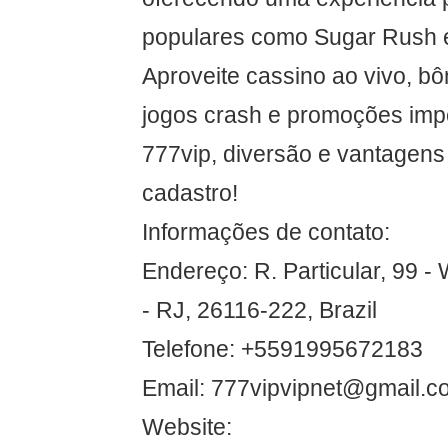
populares como Sugar Rush 
Aproveite cassino ao vivo, bô
jogos crash e promoções imp
777vip, diversão e vantage
cadastro!
Informações de contato:
Endereço: R. Particular, 99 -
- RJ, 26116-222, Brazil
Telefone: +5591995672183
Email: 777vipvipnet@gmail.c
Website: