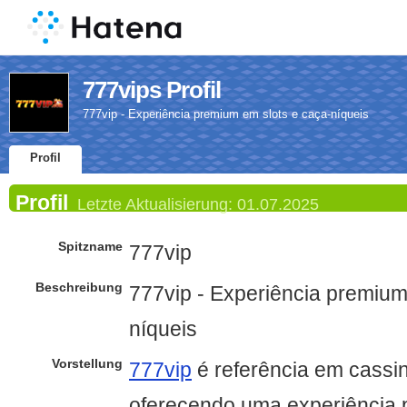
777vips Profil
777vip - Experiência premium em slots e caça-níqueis
Profil
Profil
Letzte Aktualisierung:
01.07.2025
Spitzname
777vip
Beschreibung
777vip - Experiência premium
níqueis
Vorstellung
777vip
é referência em cassino
oferecendo uma experiência