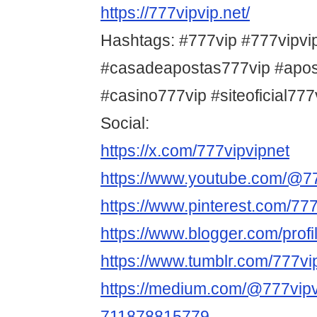
https://777vipvip.net/
Hashtags: #777vip #777vipvi
#casadeapostas777vip #apos
#casino777vip #siteoficial777
Social:
https://x.com/777vipvipnet
https://www.youtube.com/@77
https://www.pinterest.com/777
https://www.blogger.com/pro
https://www.tumblr.com/777vi
https://medium.com/@777vipv
711878815779