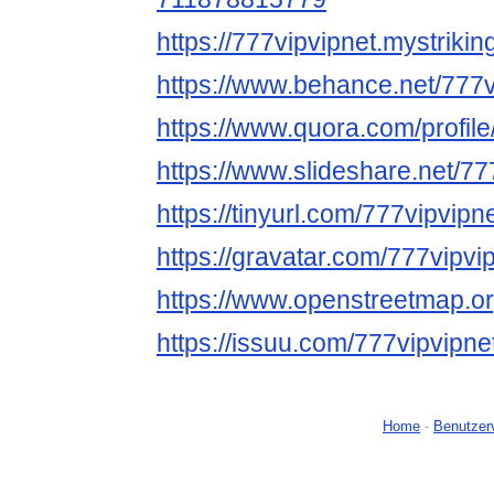
https://777vipvipnet.mystrikin
https://www.behance.net/777v
https://www.quora.com/profile
https://www.slideshare.net/77
https://tinyurl.com/777vipvipn
https://gravatar.com/777vipvi
https://www.openstreetmap.or
https://issuu.com/777vipvipne
Home
-
Benutzer