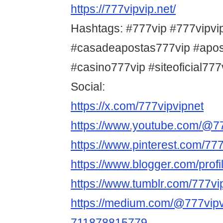
https://777vipvip.net/
Hashtags: #777vip #777vipvi
#casadeapostas777vip #apos
#casino777vip #siteoficial777
Social:
https://x.com/777vipvipnet
https://www.youtube.com/@77
https://www.pinterest.com/777
https://www.blogger.com/pro
https://www.tumblr.com/777vi
https://medium.com/@777vipv
711878815779