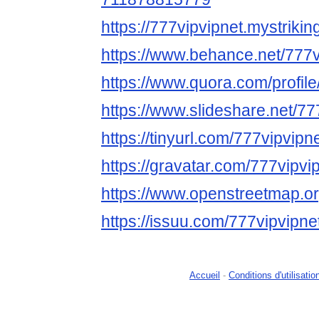
https://777vipvipnet.mystrikin
https://www.behance.net/777v
https://www.quora.com/profile
https://www.slideshare.net/77
https://tinyurl.com/777vipvipn
https://gravatar.com/777vipvi
https://www.openstreetmap.or
https://issuu.com/777vipvipne
Accueil
-
Conditions d'utilisatio