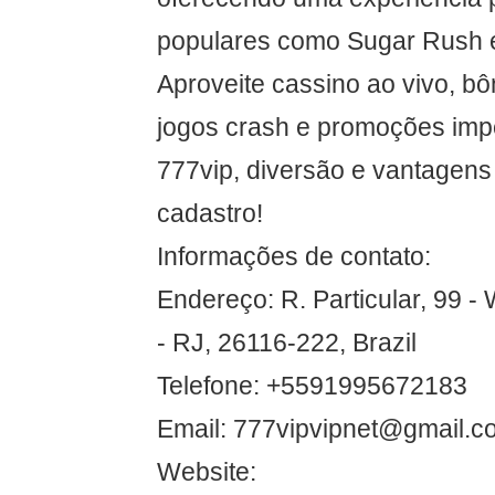
populares como Sugar Rush 
Aproveite cassino ao vivo, bô
jogos crash e promoções imp
777vip, diversão e vantage
cadastro!
Informações de contato:
Endereço: R. Particular, 99 -
- RJ, 26116-222, Brazil
Telefone: +5591995672183
Email: 777vipvipnet@gmail.c
Website: