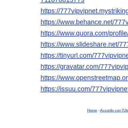
https://777vipvipnet.mystrikin
https://www.behance.net/777v
https://www.quora.com/profile
https://www.slideshare.net/77
https://tinyurl.com/777vipvipn
https://gravatar.com/777vipvi
https://www.openstreetmap.or
https://issuu.com/777vipvipne
Home
-
Accordo con l'Ut