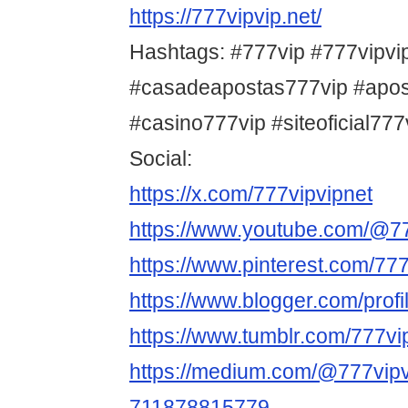
https://777vipvip.net/
Hashtags: #777vip #777vipvi
#casadeapostas777vip #apos
#casino777vip #siteoficial777
Social:
https://x.com/777vipvipnet
https://www.youtube.com/@77
https://www.pinterest.com/777
https://www.blogger.com/pro
https://www.tumblr.com/777vi
https://medium.com/@777vipv
711878815779