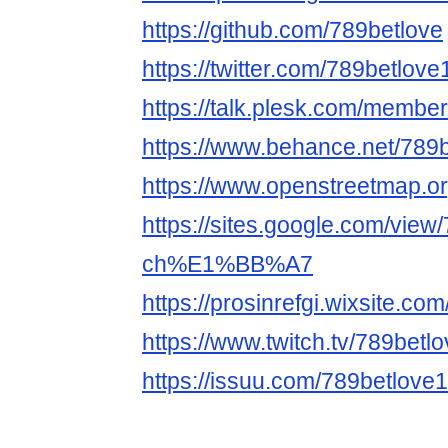
https://github.com/789betlove
https://twitter.com/789betlove
https://talk.plesk.com/membe
https://www.behance.net/789
https://www.openstreetmap.o
https://sites.google.com/view
ch%E1%BB%A7
https://prosinrefgi.wixsite.com
https://www.twitch.tv/789betl
https://issuu.com/789betlove1