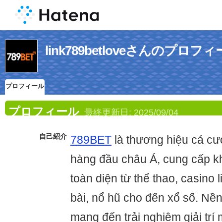
link789betloveさんのプロフ
プロフィール
プロフィール
最終更新日:
2025/09/04
自己紹介
789BET
là thương hiệu cá cượ
hàng đầu châu Á, cung cấp kh
toàn diện từ thể thao, casino 
bài, nổ hũ cho đến xổ số. Nền
mang đến trải nghiệm giải tr