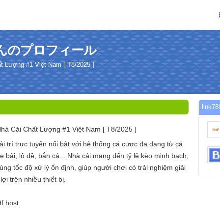
ostさんのプロフィール
t Lượng #1 Việt Nam [ T8/2025 ]
lin
hà Cái Chất Lượng #1 Việt Nam [ T8/2025 ]
ải trí trực tuyến nổi bật với hệ thống cá cược đa dạng từ cá
 bài, lô đề, bắn cá... Nhà cái mang đến tỷ lệ kèo minh bạch,
ùng tốc độ xử lý ổn định, giúp người chơi có trải nghiệm giải
ợi trên nhiều thiết bị.
f.host