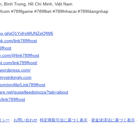
àn, Bình Trưng, Hồ Chí Minh, Việt Nam
9fcom #789fgame #789fbet #789fnhacai #789fdangnhap
goo.gl/qQ1YxfroMUNZpQfW6
ok.com/link789fhost
9fhost
e.com/@link789fhost
st.com/link789fhost/
t.wordpress.com/
.mystrikingly.com
om/profile/Link789fhost
hare.net/guiselleedpinoza?tab=about
m/link789fhost
リシー
-
お問い合わせ
-
特定商取引法に基づく表示
-
資金決済法に基づく表示