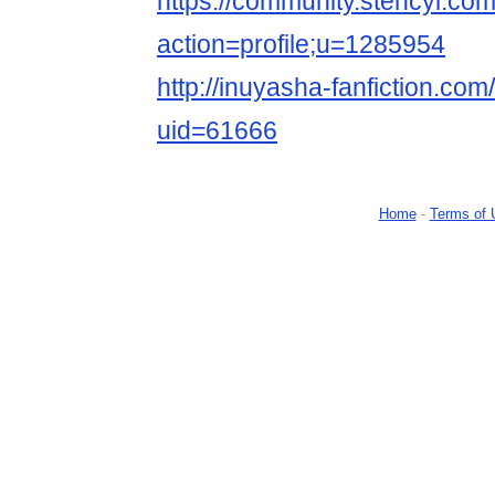
https://community.stencyl.co
action=profile;u=1285954
http://inuyasha-fanfiction.co
uid=61666
Home
-
Terms of 