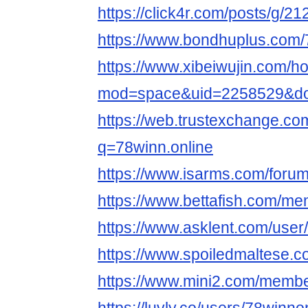
https://click4r.com/posts/g/2
https://www.bondhuplus.com/
https://www.xibeiwujin.com/
mod=space&uid=2258529&do=
https://web.trustexchange.c
q=78winn.online
https://www.isarms.com/for
https://www.bettafish.com/m
https://www.asklent.com/user
https://www.spoiledmaltese.
https://www.mini2.com/memb