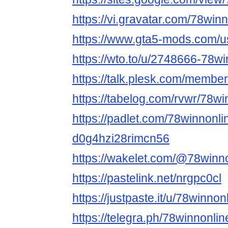
https://vi.gravatar.com/78win
https://www.gta5-mods.com/u
https://wto.to/u/2748666-78wi
https://talk.plesk.com/membe
https://tabelog.com/rvwr/78wi
https://padlet.com/78winnonli
d0g4hzi28rimcn56
https://wakelet.com/@78winn
https://pastelink.net/nrgpc0cl
https://justpaste.it/u/78winnon
https://telegra.ph/78winnonli