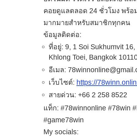
คอยดูแลตลอด 24 ชั่วโมง พร้อ
มากมายสำหรับสมาชิกทุกคน
ข้อมูลติดต่อ:
ที่อยู่: 9, 1 Soi Sukhumvit 1
Khlong Toei, Bangkok 10110
อีเมล: 78winnonline@gmail
เว็บไซต์:
https://78winn.onlin
สายด่วน: +66 2 258 8522
แท็ก: #78winnonline #78win #
#game78win
My socials: