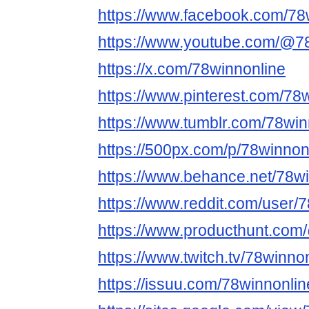
https://www.facebook.com/78
https://www.youtube.com/@7
https://x.com/78winnonline
https://www.pinterest.com/78w
https://www.tumblr.com/78win
https://500px.com/p/78winnon
https://www.behance.net/78w
https://www.reddit.com/user/7
https://www.producthunt.com
https://www.twitch.tv/78winno
https://issuu.com/78winnonlin