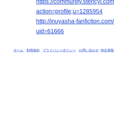
https://community.stencyl.co
action=profile;u=1285954
http://inuyasha-fanfiction.co
uid=61666
ホーム
-
利用規約
-
プライバシーポリシー
-
お問い合わせ
-
特定商取