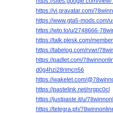
https://sites.google.com/view
https://vi.gravatar.com/78win
https://www.gta5-mods.com/u
https://wto.to/u/2748666-78wi
https://talk.plesk.com/membe
https://tabelog.com/rvwr/78wi
https://padlet.com/78winnonli
d0g4hzi28rimcn56
https://wakelet.com/@78winn
https://pastelink.net/nrgpc0cl
https://justpaste.it/u/78winnon
https://telegra.ph/78winnonli