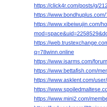
https://click4r.com/posts/g/2
https://www.bondhuplus.com/
https://www.xibeiwujin.com/
mod=space&uid=2258529&do=
https://web.trustexchange.c
q=78winn.online
https://www.isarms.com/for
https://www.bettafish.com/m
https://www.asklent.com/user
https://www.spoiledmaltese.
https://www.mini2.com/memb