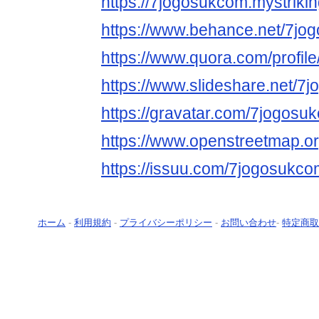
https://7jogosukcom.mystrikin
https://www.behance.net/7jo
https://www.quora.com/profile
https://www.slideshare.net/7
https://gravatar.com/7jogosu
https://www.openstreetmap.o
https://issuu.com/7jogosukc
ホーム
-
利用規約
-
プライバシーポリシー
-
お問い合わせ
-
特定商取