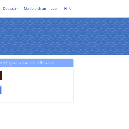
Deutsch
Melde dich an
Login
Hilfe
nk80jogovip verwendete Services.