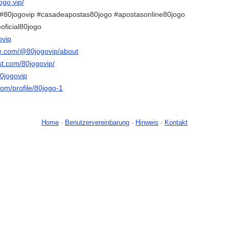
ogo.vip/
 #80jogovip #casadeapostas80jogo #apostasonline80jogo
oficial80jogo
ovip
be.com/@80jogovip/about
st.com/80jogovip/
80jogovip
om/profile/80jogo-1
Home
-
Benutzervereinbarung
-
Hinweis
-
Kontakt