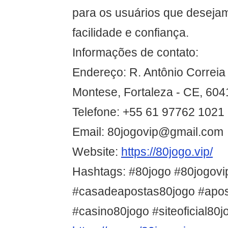
para os usuários que deseja
facilidade e confiança.
Informações de contato:
Endereço: R. Antônio Correia
Montese, Fortaleza - CE, 60
Telefone: +55 61 97762 1021
Email: 80jogovip@gmail.com
Website:
https://80jogo.vip/
Hashtags: #80jogo #80jogovi
#casadeapostas80jogo #apos
#casino80jogo #siteoficial80j