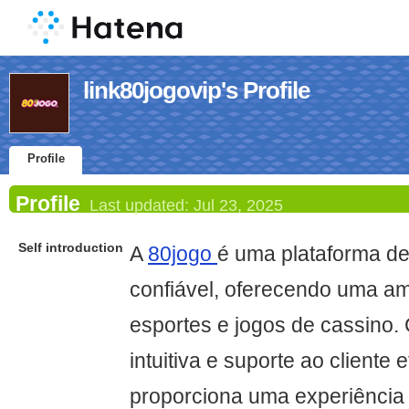
link80jogovip's Profile
Profile
Profile
Last updated:
Jul 23, 2025
Self introduction
A
80jogo
é uma plataforma de
confiável, oferecendo uma a
esportes e jogos de cassino.
intuitiva e suporte ao cliente e
proporciona uma experiência 