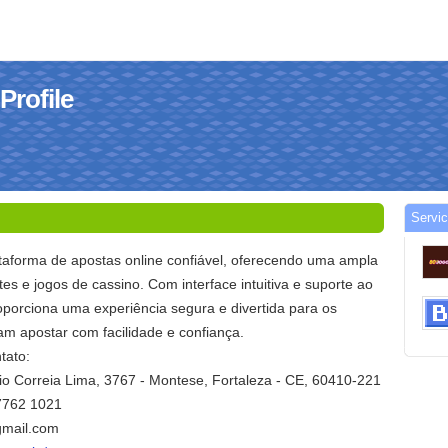
Profile
Servic
taforma de apostas online confiável, oferecendo uma ampla
es e jogos de cassino. Com interface intuitiva e suporte ao
proporciona uma experiência segura e divertida para os
am apostar com facilidade e confiança.
tato:
io Correia Lima, 3767 - Montese, Fortaleza - CE, 60410-221
7762 1021
gmail.com