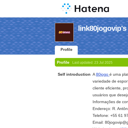
link80jogovip's 
Profile
Profile
Last updated:
23 Jul 2025
Self introduction
A
80jogo
é uma pla
variedade de esport
cliente eficiente, 
usuários que desej
Informações de con
Endereço: R. Antôn
Telefone: +55 61 9
Email: 80jogovip@