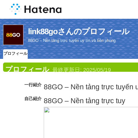
link88goさんのプロフィール
88GO – Nền tảng trực tuyến uy tín và tiên phong
プロフィール
プロフィール
最終更新日:
2025/05/19
一行紹介
88GO – Nền tảng trực tuyến u
自己紹介
88GO – Nền tảng trực tuy