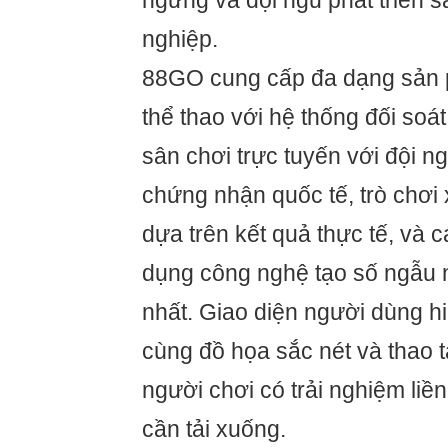
ngừng và đội ngũ phát triển 
nghiệp.
88GO cung cấp đa dạng sản p
thể thao với hệ thống đối soá
sân chơi trực tuyến với đội n
chứng nhận quốc tế, trò chơi
dựa trên kết quả thực tế, và c
dụng công nghệ tạo số ngẫu 
nhất. Giao diện người dùng hi
cùng đồ họa sắc nét và thao 
người chơi có trải nghiệm li
cần tải xuống.