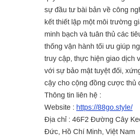
sự đầu tư bài bản về công ng
kết thiết lập một môi trường gi
minh bạch và tuân thủ các ti
thống vận hành tối ưu giúp n
truy cập, thực hiện giao dịch 
với sự bảo mật tuyệt đối, xứng
cậy cho cộng đồng cược thủ 
Thông tin liên hệ :
Website :
https://88go.style/
Địa chỉ : 46F2 Đường Cây Ke
Đức, Hồ Chí Minh, Việt Nam