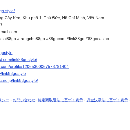
go.style/
ng Cây Keo, Khu phố 1, Thủ Đức, Hồ Chí Minh, Việt Nam
87
gmail.com
acai88go #trangchu88go #88gocom #link88go #88gocasino
gostyle
st.com/link88gostyle/
er.com/profile/12065300067578791404
v/link88gostyle
na.ne.jp/link88gostyle/
リシー
-
お問い合わせ
-
特定商取引法に基づく表示
-
資金決済法に基づく表示