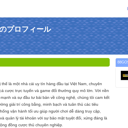
eさんのプロフィール
88G
 thế là một nhà cái uy tín hàng đầu tại Việt Nam, chuyên
cá cược trực tuyến và game đổi thưởng quy mô lớn. Với nền
g mạnh và sự đầu tư bài bản về công nghệ, chúng tôi cam kết
rường giải trí công bằng, minh bạch và tuân thủ các tiêu
thống vận hành tối ưu giúp người chơi dễ dàng truy cập,
 và quản lý tài khoản với sự bảo mật tuyệt đối, xứng đáng là
 cộng đồng cược thủ chuyên nghiệp.