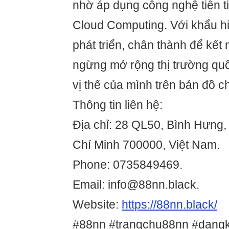
nhờ áp dụng công nghệ tiên 
Cloud Computing. Với khẩu hi
phát triển, chân thành để kết
ngừng mở rộng thị trường quố
vị thế của mình trên bản đồ c
Thông tin liên hệ:
Địa chỉ: 28 QL50, Bình Hưng
Chí Minh 700000, Việt Nam.
Phone: 0735849469.
Email: info@88nn.black.
Website:
https://88nn.black/
#88nn #trangchu88nn #dang