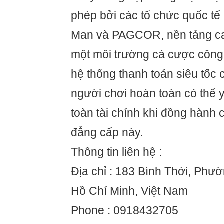
phép bởi các tổ chức quốc tế 
Man và PAGCOR, nền tảng c
một môi trường cá cược công 
hệ thống thanh toán siêu tốc c
người chơi hoàn toàn có thể 
toàn tài chính khi đồng hành
đẳng cấp này.
Thông tin liên hệ :
Địa chỉ : 183 Bình Thới, Phườ
Hồ Chí Minh, Việt Nam
Phone : 0918432705