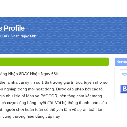
 Profile
 8DAY Nhận Ngay 68k
Servic
Đăng Nhập 8DAY Nhận Ngay 68k
hế là nhà cái uy tín số 1 thị trường giải trí trực tuyến nhờ sự
n nghiệp trong mọi hoạt động. Được cấp phép bởi các tổ
 giá như Isle of Man và PAGCOR, nền tảng cam kết mang
 cá cược công bằng tuyệt đối. Với hệ thống thanh toán siêu
hút, người chơi hoàn toàn có thể yên tâm về sự an toàn tài
h cùng thương hiệu đẳng cấp này.