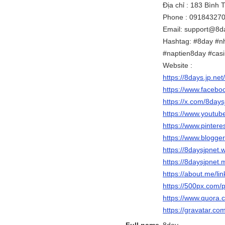
Địa chỉ : 183 Bình
Phone : 09184327
Email: support@8da
Hashtag: #8day #n
#naptien8day #cas
Website :
https://8days.jp.net/
https://www.facebo
https://x.com/8days
https://www.youtu
https://www.pintere
https://www.blogg
https://8daysjpnet
https://8daysjpnet.
https://about.me/li
https://500px.com/
https://www.quora.c
https://gravatar.co