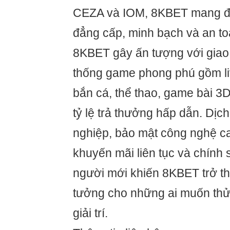
CEZA và IOM, 8KBET mang đến
đẳng cấp, minh bạch và an toà
8KBET gây ấn tượng với giao 
thống game phong phú gồm liv
bắn cá, thể thao, game bài 3D
tỷ lệ trả thưởng hấp dẫn. Dị
nghiệp, bảo mật công nghệ ca
khuyến mãi liên tục và chính 
người mới khiến 8KBET trở th
tưởng cho những ai muốn thử
giải trí.