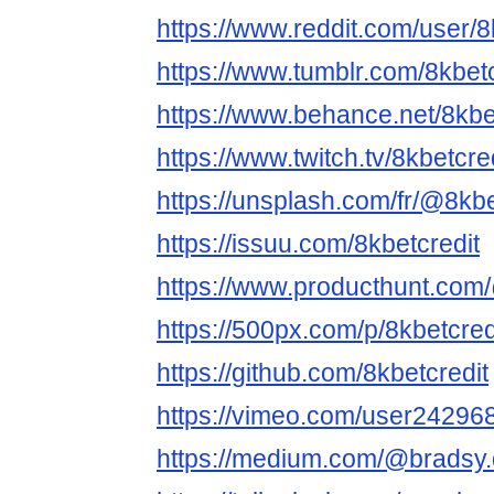
https://www.reddit.com/user/8
https://www.tumblr.com/8kbetc
https://www.behance.net/8kbe
https://www.twitch.tv/8kbetcre
https://unsplash.com/fr/@8kbe
https://issuu.com/8kbetcredit
https://www.producthunt.com
https://500px.com/p/8kbetcre
https://github.com/8kbetcredit
https://vimeo.com/user24296
https://medium.com/@bradsy.