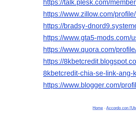
https://talk.plesk.com/memb
https://www.zillow.com/profi
https://bradsy-dnord9.systeme
https://www.gta5-mods.com/us
https://www.quora.com/profile
https://8kbetcredit.blogspot.
8kbetcredit-chia-se-link-ang-k
https://www.blogger.com/pro
Home
-
Accordo con l'Ut