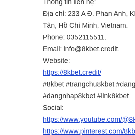
Thông tin liên hệ:
Địa chỉ: 233 A Đ. Phan Anh, 
Tân, Hồ Chí Minh, Vietnam.
Phone: 0352115511.
Email: info@8kbet.credit.
Website:
https://8kbet.credit/
#8kbet #trangchu8kbet #dan
#dangnhap8kbet #link8kbet
Social:
https://www.youtube.com/@8k
https://www.pinterest.com/8kb