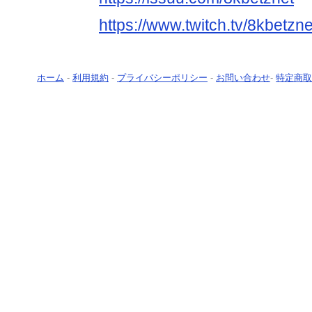
https://www.twitch.tv/8kbetzn
ホーム
-
利用規約
-
プライバシーポリシー
-
お問い合わせ
-
特定商取