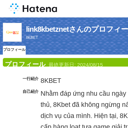
link8kbetznetさんのプロフィ
8KBET
プロフィール
プロフィール
最終更新日:
2024/08/15
一行紹介
8KBET
自己紹介
Nhằm đáp ứng nhu cầu ngày 
thủ, 8Kbet đã không ngừng n
dịch vụ của mình. Hiện tại, 8
cấp hàng loạt tựa game giải t